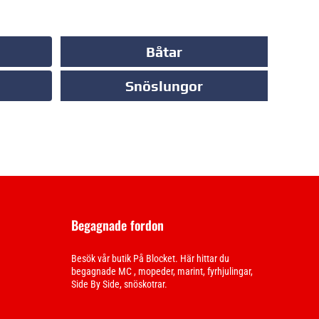
Båtar
Snöslungor
Begagnade fordon
Besök vår butik På Blocket. Här hittar du
begagnade MC , mopeder, marint, fyrhjulingar,
Side By Side, snöskotrar.