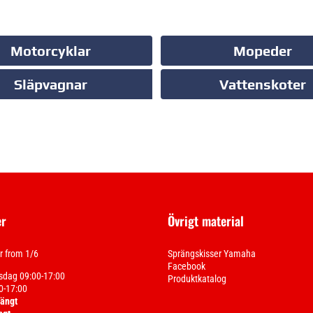
Motorcyklar
Mopeder
Släpvagnar
Vattenskoter
er
Övrigt material
 from 1/6
Sprängskisser Yamaha
Facebook
sdag 09:00-17:00
Produktkatalog
0-17:00
tängt