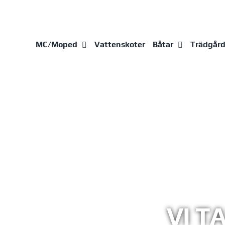
Fortsätt
till
innehållet
MC/Moped
Vattenskoter
Båtar
Trädgår
VI T