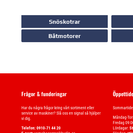
Snöskotrar
Båtmotorer
Frågor & funderingar
Öppettid
Har du några frågor kring vårt sortiment eller
Sommartider
service av maskiner? Slå oss en signal så hjälper
Måndag-Tor
vi dig.
Fredag 09:0
Telefon: 0910-71 44 20
Lördagar:
S