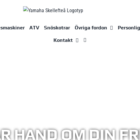
dsmaskiner
ATV
Snöskotrar
Övriga fordon
Personli
Kontakt
AR HAND OM DIN FR