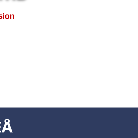
sion
EÅ