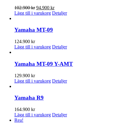
Det
Det
102.900
kr
94.900
kr
ursprungliga
nuvarande
Lägg till i varukorg
Detaljer
priset
priset
var:
är:
102.900 kr.
94.900 kr.
Yamaha MT-09
124.900
kr
Lägg till i varukorg
Detaljer
Yamaha MT-09 Y-AMT
129.900
kr
Lägg till i varukorg
Detaljer
Yamaha R9
164.900
kr
Lägg till i varukorg
Detaljer
Rea!