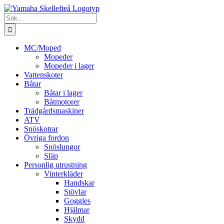
Fortsätt
till
Sök
innehållet
efter:
MC/Moped
Mopeder
Mopeder i lager
Vattenskoter
Båtar
Båtar i lager
Båtmotorer
Trädgårdsmaskiner
ATV
Snöskotrar
Övriga fordon
Snöslungor
Släp
Personlig utrustning
Vinterkläder
Handskar
Stövlar
Goggles
Hjälmar
Skydd