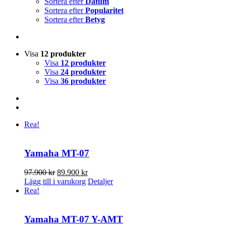
Sortera efter
Datum
Sortera efter
Popularitet
Sortera efter
Betyg
Visa
12 produkter
Visa
12 produkter
Visa
24 produkter
Visa
36 produkter
Rea!
Yamaha MT-07
Det
Det
97.900
kr
89.900
kr
ursprungliga
nuvarande
Lägg till i varukorg
Detaljer
priset
priset
Rea!
var:
är:
97.900 kr.
89.900 kr.
Yamaha MT-07 Y-AMT