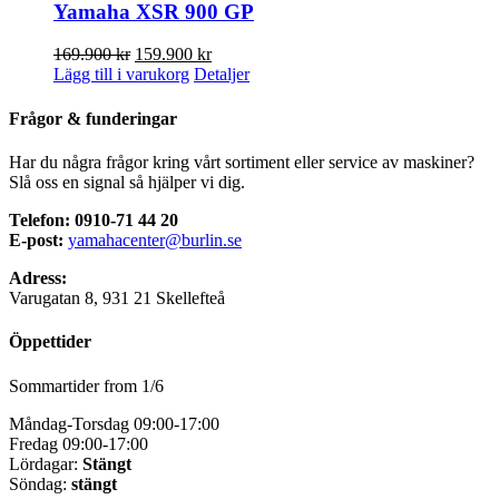
Yamaha XSR 900 GP
Det
Det
169.900
kr
159.900
kr
ursprungliga
nuvarande
Lägg till i varukorg
Detaljer
priset
priset
var:
är:
Frågor & funderingar
169.900 kr.
159.900 kr.
Har du några frågor kring vårt sortiment eller service av maskiner?
Slå oss en signal så hjälper vi dig.
Telefon: 0910-71 44 20
E-post:
yamahacenter@burlin.se
Adress:
Varugatan 8, 931 21 Skellefteå
Öppettider
Sommartider from 1/6
Måndag-Torsdag 09:00-17:00
Fredag 09:00-17:00
Lördagar:
Stängt
Söndag:
stängt