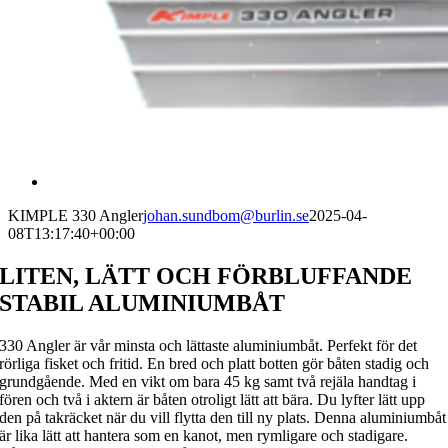
KIMPLE 330 Angler
johan.sundbom@burlin.se
2025-04-
08T13:17:40+00:00
LITEN, LÄTT OCH FÖRBLUFFANDE
STABIL ALUMINIUMBÅT
330 Angler är vår minsta och lättaste aluminiumbåt. Perfekt för det
rörliga fisket och fritid. En bred och platt botten gör båten stadig och
grundgående. Med en vikt om bara 45 kg samt två rejäla handtag i
fören och två i aktern är båten otroligt lätt att bära. Du lyfter lätt upp
den på takräcket när du vill flytta den till ny plats. Denna aluminiumbåt
är lika lätt att hantera som en kanot, men rymligare och stadigare.