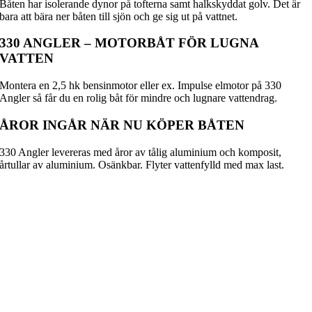
Båten har isolerande dynor på tofterna samt halkskyddat golv. Det är
bara att bära ner båten till sjön och ge sig ut på vattnet.
330 ANGLER – MOTORBÅT FÖR LUGNA
VATTEN
Montera en 2,5 hk bensinmotor eller ex. Impulse elmotor på 330
Angler så får du en rolig båt för mindre och lugnare vattendrag.
ÅROR INGÅR NÄR NU KÖPER BÅTEN
330 Angler levereras med åror av tålig aluminium och komposit,
årtullar av aluminium. Osänkbar. Flyter vattenfylld med max last.