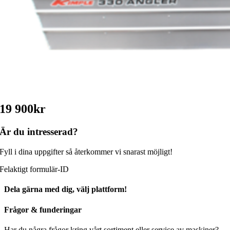
19 900kr
Är du intresserad?
Fyll i dina uppgifter så återkommer vi snarast möjligt!
Felaktigt formulär-ID
Dela gärna med dig, välj plattform!
Facebook
X
Reddit
LinkedIn
WhatsApp
Tumblr
Pinterest
Vk
Xing
E-
Frågor & funderingar
post
Har du några frågor kring vårt sortiment eller service av maskiner?