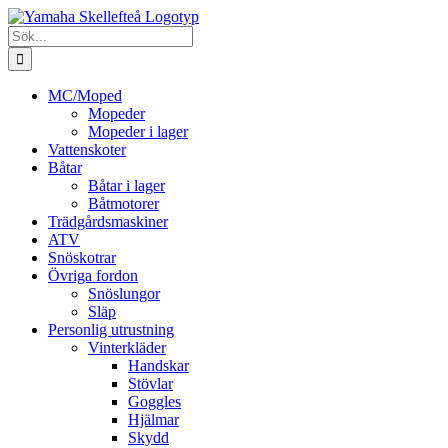
Fortsätt
till
Sök
innehållet
efter:
MC/Moped
Mopeder
Mopeder i lager
Vattenskoter
Båtar
Båtar i lager
Båtmotorer
Trädgårdsmaskiner
ATV
Snöskotrar
Övriga fordon
Snöslungor
Släp
Personlig utrustning
Vinterkläder
Handskar
Stövlar
Goggles
Hjälmar
Skydd