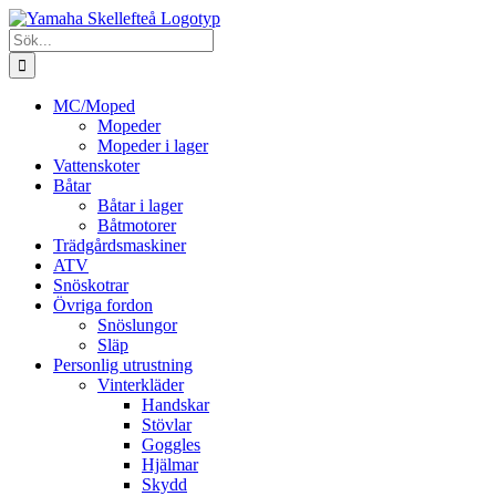
Fortsätt
till
Sök
innehållet
efter:
MC/Moped
Mopeder
Mopeder i lager
Vattenskoter
Båtar
Båtar i lager
Båtmotorer
Trädgårdsmaskiner
ATV
Snöskotrar
Övriga fordon
Snöslungor
Släp
Personlig utrustning
Vinterkläder
Handskar
Stövlar
Goggles
Hjälmar
Skydd