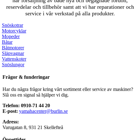
har försäljning av både nya och begagnade fordon,
reservdelar och tillbehör samt att vi har reparationer och
service i vår verkstad på alla produkter.
Snöskotrar
Motorcyklar
Mopeder
Båtar
Båtmotorer
Släpvagnar
Vattenskoter
Snöslungor
Frågor & funderingar
Har du några frågor kring vårt sortiment eller service av maskiner?
Slå oss en signal så hjälper vi dig.
Telefon: 0910-71 44 20
E-post:
yamahacenter@burlin.se
Adress:
Varugatan 8, 931 21 Skellefteå
Öppettider