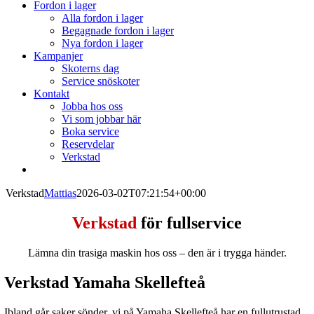
Fordon i lager
Alla fordon i lager
Begagnade fordon i lager
Nya fordon i lager
Kampanjer
Skoterns dag
Service snöskoter
Kontakt
Jobba hos oss
Vi som jobbar här
Boka service
Reservdelar
Verkstad
Verkstad
Mattias
2026-03-02T07:21:54+00:00
Verkstad
för fullservice
Lämna din trasiga maskin hos oss – den är i trygga händer.
Verkstad Yamaha Skellefteå
Ibland går saker sönder, vi på Yamaha Skellefteå har en fullutrustad