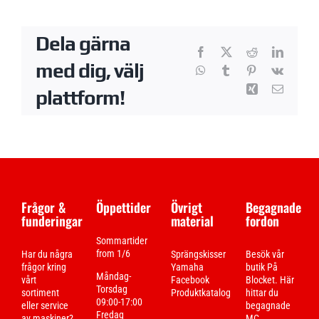
Dela gärna
Facebook
X
Reddit
LinkedI
med dig, välj
WhatsApp
Tumblr
Pinterest
Vk
Xing
E-
plattform!
post
Frågor &
Öppettider
Övrigt
Begagnade
funderingar
material
fordon
Sommartider
from 1/6
Har du några
Sprängskisser
Besök vår
frågor kring
Yamaha
butik På
Måndag-
vårt
Facebook
Blocket. Här
Torsdag
sortiment
Produktkatalog
hittar du
09:00-17:00
eller service
begagnade
Fredag
av maskiner?
MC ,