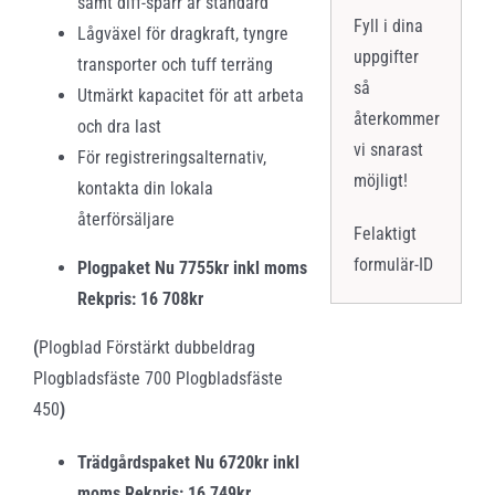
samt diff-spärr är standard
Fyll i dina
Lågväxel för dragkraft, tyngre
uppgifter
transporter och tuff terräng
så
Utmärkt kapacitet för att arbeta
återkommer
och dra last
vi snarast
För registreringsalternativ,
möjligt!
kontakta din lokala
återförsäljare
Felaktigt
formulär-ID
Plogpaket Nu 7755kr inkl moms
Rekpris: 16 708kr
(
Plogblad Förstärkt dubbeldrag
Plogbladsfäste 700 Plogbladsfäste
450
)
Trädgårdspaket Nu 6720kr inkl
moms Rekpris: 16 749kr