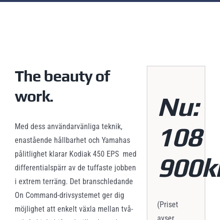
Hem
Fyrhjulingar
Yamaha KODIAK 450 EPS 2025108900:-”
View
Larger
Image
The beauty of
work.
Nu:
108
Med dess användarvänliga teknik,
enastående hållbarhet och Yamahas
pålitlighet klarar Kodiak 450 EPS med
900k
differentialspärr av de tuffaste jobben
i extrem terräng. Det branschledande
On Command-drivsystemet ger dig
(Priset
möjlighet att enkelt växla mellan två-
avser