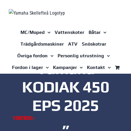
Fortsätt
till
innehållet
MC/Moped
Vattenskoter
Båtar
Trädgårdsmaskiner
ATV
Snöskotrar
Övriga fordon
Personlig utrustning
Yamaha
Fordon i lager
Kampanjer
Kontakt
KODIAK 450
EPS 2025
108900:-
”