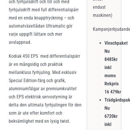
och fyrhjulsdrift och till och med
endast
fyrhjulsdrift med full differentialspärr
maskinen)
med en enda knapptryckning – och
automatväxellådan Ultramatic gör
Kampanjerbjudande
varje uppgift lättare och mer
avslappnad.
Vinschpaket
Nu
Kodiak 450 EPS med differentialspärr
8485kr
är en mångsidig och praktisk
inkl
mellanklass fyrhjuling. Med exklusiv
moms
Special Edition-färg och grafik,
Rekpris
aluminiumfälgar av premiumkvalitet
16 479kr
och EPS elektrisk servostyrning är
Trädgårdspak
detta den ultimata fyrhjulingen för den
Nu
som är ute efter komfort och
6720kr
bekvämlighet med en lyxig twist.
inkl