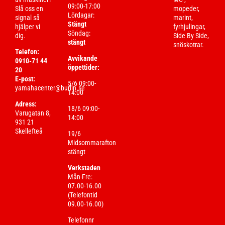
09:00-17:00
Slå oss en
mopeder,
Lördagar:
signal så
marint,
Stängt
hjälper vi
fyrhjulingar,
Söndag:
dig.
Side By Side,
stängt
snöskotrar.
Telefon:
Avvikande
0910-71 44
öppettider:
20
E-post:
5/6 09:00-
yamahacenter@burlin.se
14:00
Adress:
18/6 09:00-
Varugatan 8,
14:00
931 21
Skellefteå
19/6
Midsommarafton
stängt
Verkstaden
Mån-Fre:
07.00-16.00
(Telefontid
09.00-16.00)
Telefonnr