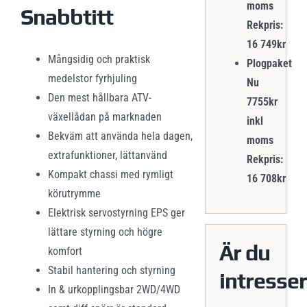
moms
Snabbtitt
Rekpris:
16 749kr
Mångsidig och praktisk
Plogpaket
medelstor fyrhjuling
Nu
Den mest hållbara ATV-
7755kr
växellådan på marknaden
inkl
Bekväm att använda hela dagen,
moms
extrafunktioner, lättanvänd
Rekpris:
Kompakt chassi med rymligt
16 708kr
körutrymme
Elektrisk servostyrning EPS ger
lättare styrning och högre
Är du
komfort
Stabil hantering och styrning
intresse
In & urkopplingsbar 2WD/4WD