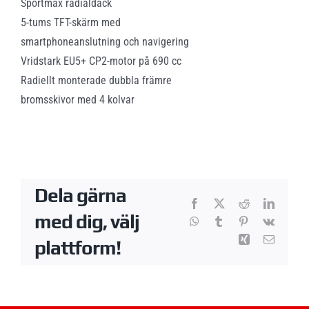
Sportmax radialdäck
5-tums TFT-skärm med
smartphoneanslutning och navigering
Vridstark EU5+ CP2-motor på 690 cc
Radiellt monterade dubbla främre
bromsskivor med 4 kolvar
Dela gärna
Facebook
X
Reddit
LinkedI
med dig, välj
WhatsApp
Tumblr
Pinterest
Vk
Xing
E-
plattform!
post