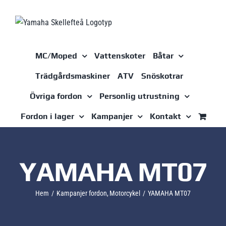
Fortsätt
till
innehållet
MC/Moped
Vattenskoter
Båtar
Trädgårdsmaskiner
ATV
Snöskotrar
Övriga fordon
Personlig utrustning
Fordon i lager
Kampanjer
Kontakt
YAMAHA MT07
Hem
Kampanjer fordon
Motorcykel
YAMAHA MT07