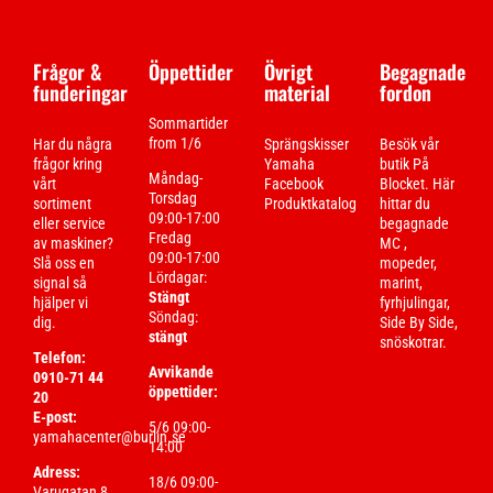
Frågor &
Öppettider
Övrigt
Begagnade
funderingar
material
fordon
Sommartider
from 1/6
Har du några
Sprängskisser
Besök vår
frågor kring
Yamaha
butik På
Måndag-
vårt
Facebook
Blocket. Här
Torsdag
sortiment
Produktkatalog
hittar du
09:00-17:00
eller service
begagnade
Fredag
av maskiner?
MC ,
09:00-17:00
Slå oss en
mopeder,
Lördagar:
signal så
marint,
Stängt
hjälper vi
fyrhjulingar,
Söndag:
dig.
Side By Side,
stängt
snöskotrar.
Telefon:
Avvikande
0910-71 44
öppettider:
20
E-post:
5/6 09:00-
yamahacenter@burlin.se
14:00
Adress:
18/6 09:00-
Varugatan 8,