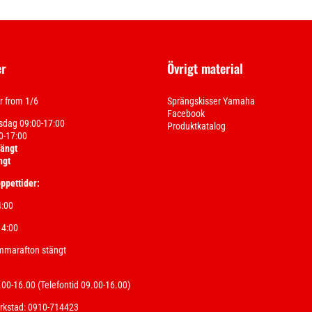
er
Övrigt material
 from 1/6
Sprängskisser Yamaha
Facebook
sdag 09:00-17:00
Produktkatalog
0-17:00
tängt
ngt
ppettider:
4:00
14:00
mmarafton stängt
00-16.00 (Telefontid 09.00-16.00)
erkstad: 0910-714423