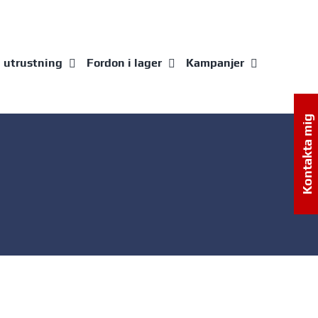
g utrustning
Fordon i lager
Kampanjer
Kontakta mig
YAMARIN Cross 49 BR