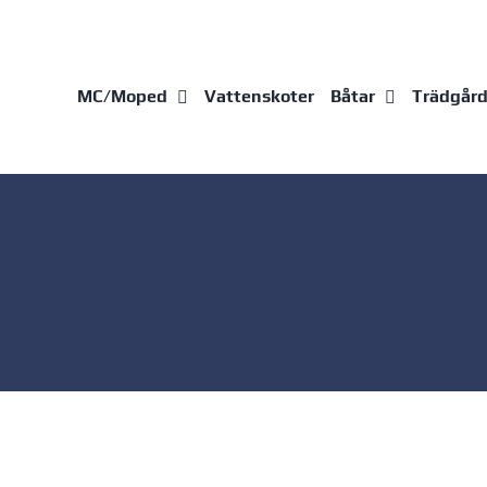
Fortsätt
till
innehållet
MC/Moped
Vattenskoter
Båtar
Trädgår
Yamarin 63BR