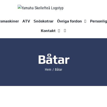
dsmaskiner
ATV
Snöskotrar
Övriga fordon
Personli
Kontakt
Båtar
Hem
Båtar
Yamarin 63DC