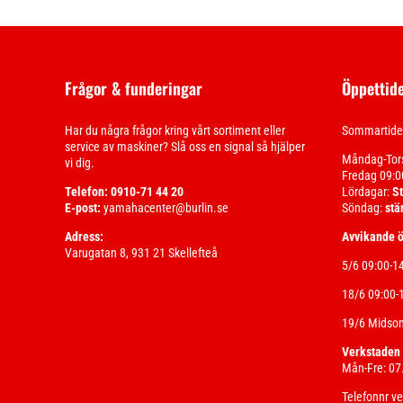
Frågor & funderingar
Öppettid
Har du några frågor kring vårt sortiment eller
Sommartider
service av maskiner? Slå oss en signal så hjälper
Måndag-Tor
vi dig.
Fredag 09:0
Telefon: 0910-71 44 20
Lördagar:
S
E-post:
yamahacenter@burlin.se
Söndag:
stä
Adress:
Avvikande ö
Varugatan 8, 931 21 Skellefteå
5/6 09:00-1
18/6 09:00-
19/6 Midso
Verkstaden
Mån-Fre: 07.
Telefonnr v