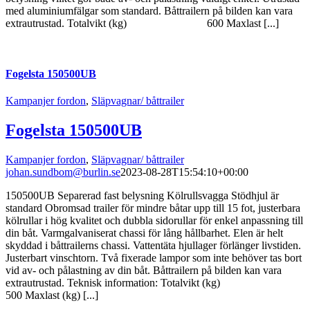
med aluminiumfälgar som standard. Båttrailern på bilden kan vara
extrautrustad. Totalvikt (kg) 600 Maxlast [...]
Fogelsta 150500UB
Kampanjer fordon
,
Släpvagnar/ båttrailer
Fogelsta 150500UB
Kampanjer fordon
,
Släpvagnar/ båttrailer
johan.sundbom@burlin.se
2023-08-28T15:54:10+00:00
150500UB Separerad fast belysning Kölrullsvagga Stödhjul är
standard Obromsad trailer för mindre båtar upp till 15 fot, justerbara
kölrullar i hög kvalitet och dubbla sidorullar för enkel anpassning till
din båt. Varmgalvaniserat chassi för lång hållbarhet. Elen är helt
skyddad i båttrailerns chassi. Vattentäta hjullager förlänger livstiden.
Justerbart vinschtorn. Två fixerade lampor som inte behöver tas bort
vid av- och pålastning av din båt. Båttrailern på bilden kan vara
extrautrustad. Teknisk information: Totalvikt (kg)
500 Maxlast (kg) [...]