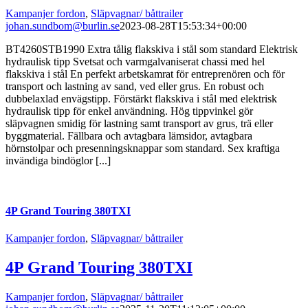
Kampanjer fordon
,
Släpvagnar/ båttrailer
johan.sundbom@burlin.se
2023-08-28T15:53:34+00:00
BT4260STB1990 Extra tålig flakskiva i stål som standard Elektrisk
hydraulisk tipp Svetsat och varmgalvaniserat chassi med hel
flakskiva i stål En perfekt arbetskamrat för entreprenören och för
transport och lastning av sand, ved eller grus. En robust och
dubbelaxlad envägstipp. Förstärkt flakskiva i stål med elektrisk
hydraulisk tipp för enkel användning. Hög tippvinkel gör
släpvagnen smidig för lastning samt transport av grus, trä eller
byggmaterial. Fällbara och avtagbara lämsidor, avtagbara
hörnstolpar och presenningsknappar som standard. Sex kraftiga
invändiga bindöglor [...]
4P Grand Touring 380TXI
Kampanjer fordon
,
Släpvagnar/ båttrailer
4P Grand Touring 380TXI
Kampanjer fordon
,
Släpvagnar/ båttrailer