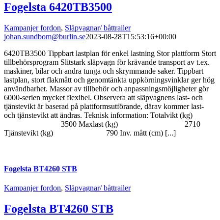
Fogelsta 6420TB3500
Kampanjer fordon
,
Släpvagnar/ båttrailer
johan.sundbom@burlin.se
2023-08-28T15:53:16+00:00
6420TB3500 Tippbart lastplan för enkel lastning Stor plattform Stort
tillbehörsprogram Slitstark släpvagn för krävande transport av t.ex.
maskiner, bilar och andra tunga och skrymmande saker. Tippbart
lastplan, stort flakmått och genomtänkta uppkörningsvinklar ger hög
användbarhet. Massor av tillbehör och anpassningsmöjligheter gör
6000-serien mycket flexibel. Observera att släpvagnens last- och
tjänstevikt är baserad på plattformsutförande, därav kommer last-
och tjänstevikt att ändras. Teknisk information: Totalvikt (kg)
3500 Maxlast (kg) 2710
Tjänstevikt (kg) 790 Inv. mått (cm) [...]
Fogelsta BT4260 STB
Kampanjer fordon
,
Släpvagnar/ båttrailer
Fogelsta BT4260 STB