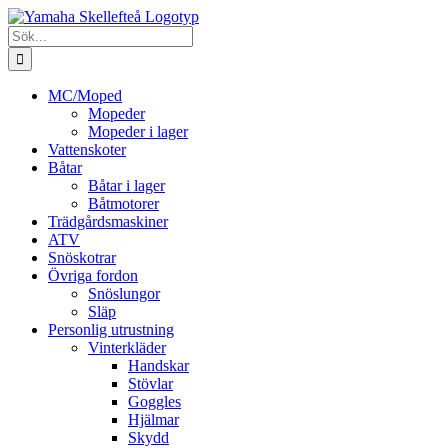
Fortsätt
till
Sök
innehållet
efter:
MC/Moped
Mopeder
Mopeder i lager
Vattenskoter
Båtar
Båtar i lager
Båtmotorer
Trädgårdsmaskiner
ATV
Snöskotrar
Övriga fordon
Snöslungor
Släp
Personlig utrustning
Vinterkläder
Handskar
Stövlar
Goggles
Hjälmar
Skydd