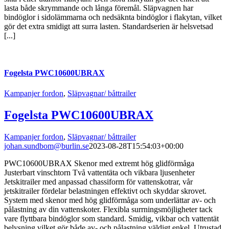
lasta både skrymmande och långa föremål. Släpvagnen har
bindöglor i sidolämmarna och nedsäknta bindöglor i flakytan, vilket
gör det extra smidigt att surra lasten. Standardserien är helsvetsad
[...]
Fogelsta PWC10600UBRAX
Kampanjer fordon
,
Släpvagnar/ båttrailer
Fogelsta PWC10600UBRAX
Kampanjer fordon
,
Släpvagnar/ båttrailer
johan.sundbom@burlin.se
2023-08-28T15:54:03+00:00
PWC10600UBRAX Skenor med extremt hög glidförmåga
Justerbart vinschtorn Två vattentäta och vikbara ljusenheter
Jetskitrailer med anpassad chassiform för vattenskotrar, vår
jetskitrailer fördelar belastningen effektivt och skyddar skrovet.
System med skenor med hög glidförmåga som underlättar av- och
pålastning av din vattenskoter. Flexibla surrningsmöjligheter tack
vare flyttbara bindöglor som standard. Smidig, vikbar och vattentät
belysning vilket gör både av- och pålastning väldigt enkel. Utrustad