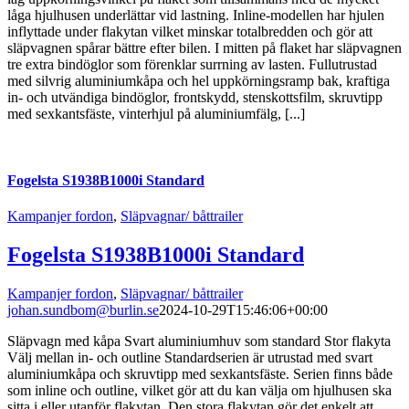
låga hjulhusen underlättar vid lastning. Inline-modellen har hjulen
inflyttade under flakytan vilket minskar totalbredden och gör att
släpvagnen spårar bättre efter bilen. I mitten på flaket har släpvagnen
tre extra bindöglor som förenklar surrning av lasten. Fullutrustad
med silvrig aluminiumkåpa och hel uppkörningsramp bak, kraftiga
in- och utvändiga bindöglor, frontskydd, stenskottsfilm, skruvtipp
med sexkantsfäste, vinterhjul på aluminiumfälg, [...]
Fogelsta S1938B1000i Standard
Kampanjer fordon
,
Släpvagnar/ båttrailer
Fogelsta S1938B1000i Standard
Kampanjer fordon
,
Släpvagnar/ båttrailer
johan.sundbom@burlin.se
2024-10-29T15:46:06+00:00
Släpvagn med kåpa Svart aluminiumhuv som standard Stor flakyta
Välj mellan in- och outline Standardserien är utrustad med svart
aluminiumkåpa och skruvtipp med sexkantsfäste. Serien finns både
som inline och outline, vilket gör att du kan välja om hjulhusen ska
sitta i eller utanför flakytan. Den stora flakytan gör det enkelt att