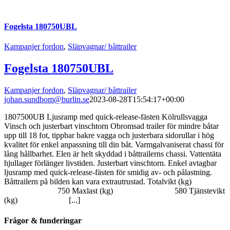
Fogelsta 180750UBL
Kampanjer fordon
,
Släpvagnar/ båttrailer
Fogelsta 180750UBL
Kampanjer fordon
,
Släpvagnar/ båttrailer
johan.sundbom@burlin.se
2023-08-28T15:54:17+00:00
1807500UB Ljusramp med quick-release-fästen Kölrullsvagga
Vinsch och justerbart vinschtorn Obromsad trailer för mindre båtar
upp till 18 fot, tippbar bakre vagga och justerbara sidorullar i hög
kvalitet för enkel anpassning till din båt. Varmgalvaniserat chassi för
lång hållbarhet. Elen är helt skyddad i båttrailerns chassi. Vattentäta
hjullager förlänger livstiden. Justerbart vinschtorn. Enkel avtagbar
ljusramp med quick-release-fästen för smidig av- och pålastning.
Båttrailern på bilden kan vara extrautrustad. Totalvikt (kg)
750 Maxlast (kg) 580 Tjänstevikt
(kg) [...]
Frågor & funderingar