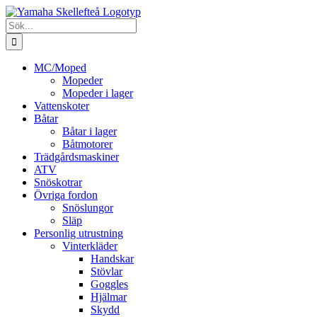
Fortsätt
till
Sök
innehållet
efter:
MC/Moped
Mopeder
Mopeder i lager
Vattenskoter
Båtar
Båtar i lager
Båtmotorer
Trädgårdsmaskiner
ATV
Snöskotrar
Övriga fordon
Snöslungor
Släp
Personlig utrustning
Vinterkläder
Handskar
Stövlar
Goggles
Hjälmar
Skydd