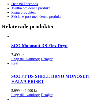
Dela på Facebook
Twittra om denna produkt
Pinna produkten
Skicka e-post med denna produkt
Relaterade produkter
SCO Monosuit DS Flex Dryo
7.499
kr
Lägg till i varukorg
Detaljer
Rea!
SCOTT DS SHELL DRYO MONOSUIT
HALVA PRISET
Det
Det
5.999
kr
2.999
kr
ursprungliga
nuvarande
Lägg till i varukorg
Detaljer
priset
priset
var:
är: