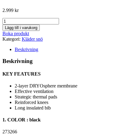
2.999
kr
SCOTT
MOVE
Lägg till i varukorg
DRYO
Boka produkt
WOMEN'S
Kategori:
Kläder snö
PANT
mängd
Beskrivning
Beskrivning
KEY FEATURES
2-layer DRYOsphere membrane
Effective ventilation
Strategic thermal pads
Reinforced knees
Long insulated bib
1. COLOR : black
273266