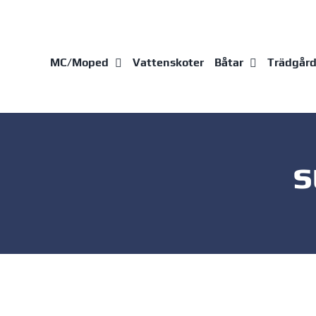
Fortsätt
till
innehållet
MC/Moped
Vattenskoter
Båtar
Trädgår
s