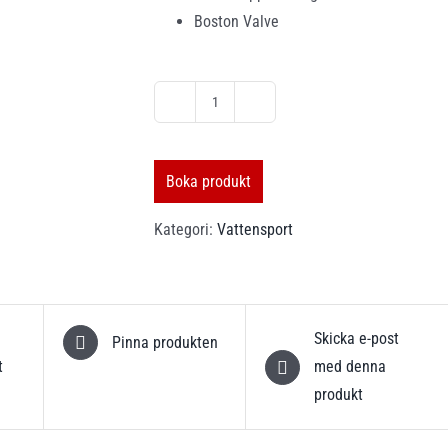
Boston Valve
super
Screamer
Tube
Boka produkt
mängd
Kategori:
Vattensport
Skicka e-post
Pinna produkten
t
med denna
produkt