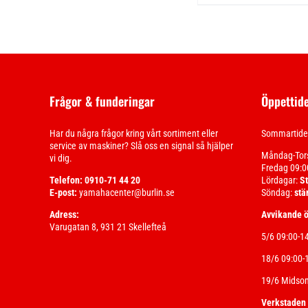
Frågor & funderingar
Öppettid
Har du några frågor kring vårt sortiment eller
Sommartider
service av maskiner? Slå oss en signal så hjälper
Måndag-Tor
vi dig.
Fredag 09:0
Telefon: 0910-71 44 20
Lördagar:
S
E-post:
yamahacenter@burlin.se
Söndag:
stä
Adress:
Avvikande ö
Varugatan 8, 931 21 Skellefteå
5/6 09:00-1
18/6 09:00-
19/6 Midso
Verkstaden