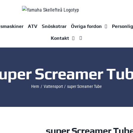
dsmaskiner
ATV
Snöskotrar
Övriga fordon
Personli
Kontakt
uper Screamer Tu
Hem
Vattensport
super Screamer Tube
super Screamer Tub