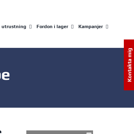
g utrustning
Fordon i lager
Kampanjer
Kontakta mig
be
e