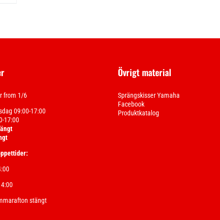
er
Övrigt material
 from 1/6
Sprängskisser Yamaha
Facebook
sdag 09:00-17:00
Produktkatalog
0-17:00
tängt
ngt
ppettider:
4:00
14:00
mmarafton stängt