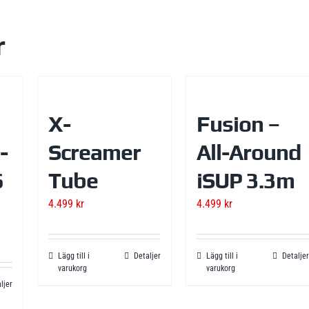
r
X-
Fusion –
-
Screamer
All-Around
6
Tube
iSUP 3.3m
4.499
kr
4.499
kr
Lägg till i
Detaljer
Lägg till i
Detaljer
varukorg
varukorg
ljer