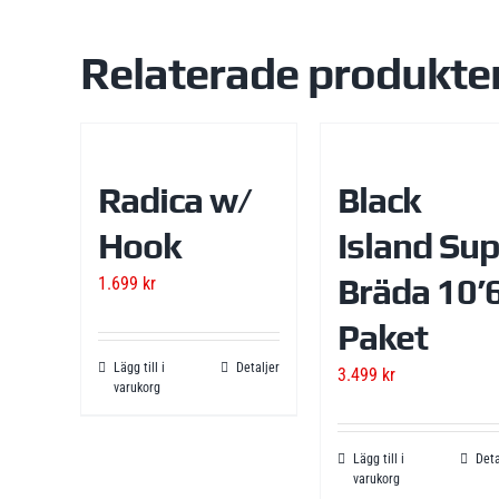
Relaterade produkte
Radica w/
Black
Hook
Island Sup
Bräda 10’
1.699
kr
Paket
Lägg till i
Detaljer
3.499
kr
varukorg
Lägg till i
Deta
varukorg