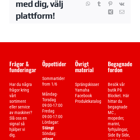
med dig, välj
WhatsApp
Tumblr
Pinterest
Vk
Xing
E-
plattform!
post
Frågor &
Öppettider
Övrigt
Begagnade
funderingar
material
fordon
Sommartider
from 1/6
Har du några
Sprängskisser
Besök vår
frågor kring
Yamaha
butik På
Måndag-
vårt
Facebook
Blocket. Här
Torsdag
sortiment
Produktkatalog
hittar du
09:00-17:00
eller service
begagnade
Fredag
av maskiner?
MC ,
09:00-17:00
Slå oss en
mopeder,
Lördagar:
signal så
marint,
Stängt
hjälper vi
fyrhjulingar,
Söndag:
dig.
Side By Side,
stängt