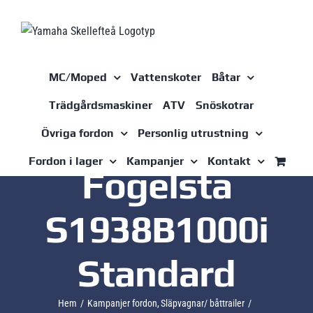
Fortsätt
till
innehållet
MC/Moped
Vattenskoter
Båtar
Trädgårdsmaskiner
ATV
Snöskotrar
Övriga fordon
Personlig utrustning
Fordon i lager
Kampanjer
Kontakt
Fogelsta
S1938B1000i
Standard
Hem
Kampanjer fordon
Släpvagnar/ båttrailer