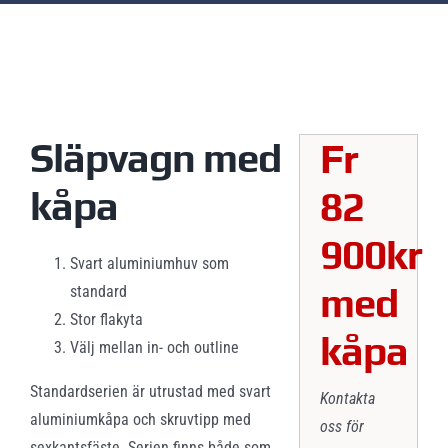
Fogelsta S1938B1000i Standard
View
Larger
Image
Släpvagn med
Fr
kåpa
82
900kr
Svart aluminiumhuv som
med
standard
Stor flakyta
kåpa
Välj mellan in- och outline
Standardserien är utrustad med svart
Kontakta
aluminiumkåpa och skruvtipp med
oss för
sexkantsfäste. Serien finns både som