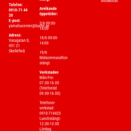
snöskotrar.
Telefon:
Avvikande
0910-71 44
öppettider:
20
E-post:
5/6 09:00-
yamahacenter@burlin.se
14:00
Adress:
18/6 09:00-
Varugatan 8,
14:00
931 21
Skellefteå
19/6
Midsommarafton
stängt
Verkstaden
Mån-Fre:
07.00-16.00
(Telefontid
09.00-16.00)
Telefonnr
verkstad:
0910-714423
Lunchstängt:
12.00-13.00
Lördag: