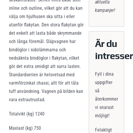
aktuella
inline och outline, vilket gör att du kan
kampanjer!
välja om hjulhusen ska sitta i eller
utanför flakytan. Den stora flakytan gör
det enkelt att lasta både skrymmande
Är du
och långa föremål. Släpvagnen har
bindöglor i sidolämmarna och
intresse
nedsäknta bindöglor i flakytan, vilket
gör det extra smidigt att surra lasten.
Fyll i dina
Standardserien är helsvetsad med
uppgifter
varmförzinkat chassi, allt för att tåla
så
tuff användning. Vagnen på bilden kan
återkommer
vara extrautrustad.
vi snarast
Totalvikt (kg) 1240
möjligt!
Maxlast (kg) 750
Felaktigt