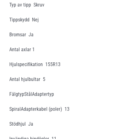
Typ av tipp Skruv
Tippskydd Nej
Bromsar Ja
Antal axlar 1
Hjulspecifikation 155R13
Antal hjulbultar 5
FälgtypStålAdaptertyp
SpiralAdapterkabel (poler) 13
Stödhjul Ja
Invändiga bindöglor 11