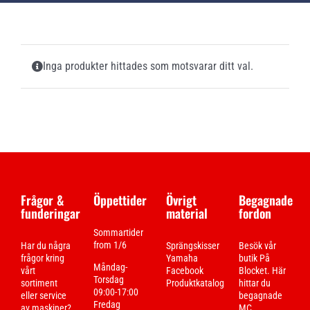
Inga produkter hittades som motsvarar ditt val.
Frågor &
Öppettider
Övrigt
Begagnade
funderingar
material
fordon
Sommartider
from 1/6
Har du några
Sprängskisser
Besök vår
frågor kring
Yamaha
butik På
Måndag-
vårt
Facebook
Blocket. Här
Torsdag
sortiment
Produktkatalog
hittar du
09:00-17:00
eller service
begagnade
Fredag
av maskiner?
MC ,