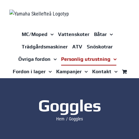
Fortsätt
till
innehållet
MC/Moped
Vattenskoter
Båtar
Trädgårdsmaskiner
ATV
Snöskotrar
Övriga fordon
Personlig utrustning
Fordon i lager
Kampanjer
Kontakt
Goggles
Hem
Goggles