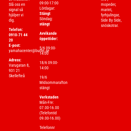
09:00-17:00
Slå oss en
mopeder,
Lördagar:
signal så
marint,
Stängt
hjälper vi
fyrhjulingar,
Söndag:
dig.
Side By Side,
stängt
snöskotrar.
Telefon:
Avvikande
0910-71 44
öppettider:
20
E-post:
5/6 09:00-
yamahacenter@burlin.se
14:00
Adress:
18/6 09:00-
Varugatan 8,
14:00
931 21
Skellefteå
19/6
Midsommarafton
stängt
Verkstaden
Mån-Fre:
07.00-16.00
(Telefontid
09.00-16.00)
Telefonnr