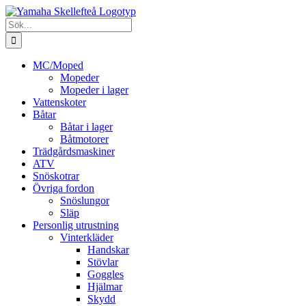
Fortsätt
till
Sök
innehållet
efter:
MC/Moped
Mopeder
Mopeder i lager
Vattenskoter
Båtar
Båtar i lager
Båtmotorer
Trädgårdsmaskiner
ATV
Snöskotrar
Övriga fordon
Snöslungor
Släp
Personlig utrustning
Vinterkläder
Handskar
Stövlar
Goggles
Hjälmar
Skydd