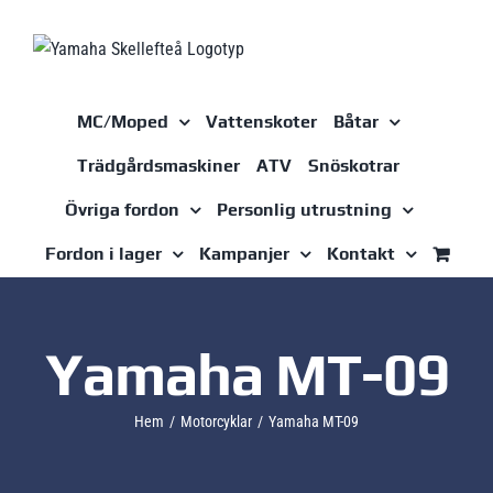
Fortsätt
till
innehållet
MC/Moped
Vattenskoter
Båtar
Trädgårdsmaskiner
ATV
Snöskotrar
Övriga fordon
Personlig utrustning
Fordon i lager
Kampanjer
Kontakt
Yamaha MT-09
Hem
Motorcyklar
Yamaha MT-09