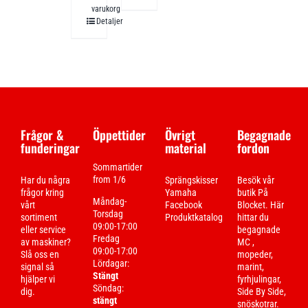
varukorg
Detaljer
Frågor &
Öppettider
Övrigt
Begagnade
funderingar
material
fordon
Sommartider
from 1/6
Har du några
Sprängskisser
Besök vår
frågor kring
Yamaha
butik På
Måndag-
vårt
Facebook
Blocket. Här
Torsdag
sortiment
Produktkatalog
hittar du
09:00-17:00
eller service
begagnade
Fredag
av maskiner?
MC ,
09:00-17:00
Slå oss en
mopeder,
Lördagar:
signal så
marint,
Stängt
hjälper vi
fyrhjulingar,
Söndag:
dig.
Side By Side,
stängt
snöskotrar.