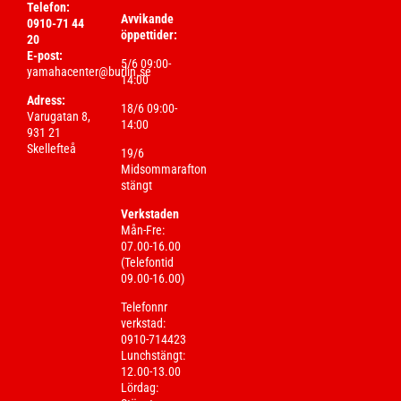
Telefon:
Avvikande
0910-71 44
öppettider:
20
E-post:
5/6 09:00-
yamahacenter@burlin.se
14:00
Adress:
18/6 09:00-
Varugatan 8,
14:00
931 21
Skellefteå
19/6
Midsommarafton
stängt
Verkstaden
Mån-Fre:
07.00-16.00
(Telefontid
09.00-16.00)
Telefonnr
verkstad:
0910-714423
Lunchstängt:
12.00-13.00
Lördag: