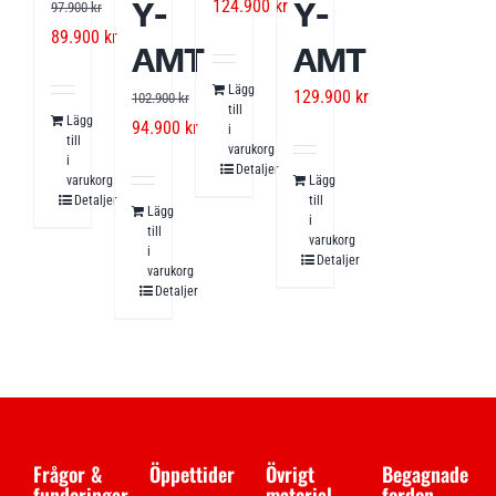
Y-
Y-
124.900
kr
97.900
kr
Det
Det
89.900
kr
AMT
AMT
ursprungliga
nuvarande
Lägg
129.900
kr
priset
priset
102.900
kr
till
Lägg
Det
Det
94.900
kr
var:
är:
i
till
varukorg
ursprungliga
nuvarande
97.900 kr.
89.900 kr.
i
Detaljer
varukorg
Lägg
priset
priset
Detaljer
till
Lägg
var:
är:
i
till
varukorg
102.900 kr.
94.900 kr.
i
Detaljer
varukorg
Detaljer
Frågor &
Öppettider
Övrigt
Begagnade
funderingar
material
fordon