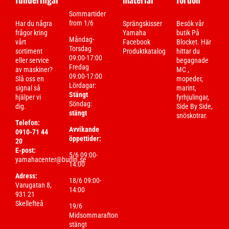
Sommartider
from 1/6
Har du några
Sprängskisser
Besök vår
frågor kring
Yamaha
butik På
Måndag-
vårt
Facebook
Blocket. Här
Torsdag
sortiment
Produktkatalog
hittar du
09:00-17:00
eller service
begagnade
Fredag
av maskiner?
MC ,
09:00-17:00
Slå oss en
mopeder,
Lördagar:
signal så
marint,
Stängt
hjälper vi
fyrhjulingar,
Söndag:
dig.
Side By Side,
stängt
snöskotrar.
Telefon:
Avvikande
0910-71 44
öppettider:
20
E-post:
5/6 09:00-
yamahacenter@burlin.se
14:00
Adress:
18/6 09:00-
Varugatan 8,
14:00
931 21
Skellefteå
19/6
Midsommarafton
stängt