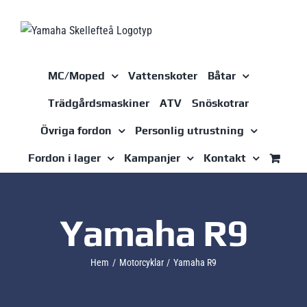
Fortsätt
till
innehållet
MC/Moped
Vattenskoter
Båtar
Trädgårdsmaskiner
ATV
Snöskotrar
Övriga fordon
Personlig utrustning
Fordon i lager
Kampanjer
Kontakt
Yamaha R9
Hem
Motorcyklar
Yamaha R9