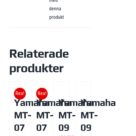
med
denna
produkt
Relaterade
produkter
Rea!
Rea!
Yamaha
Yamaha
Yamaha
Yamaha
MT-
MT-
MT-
MT-
07
07
09
09